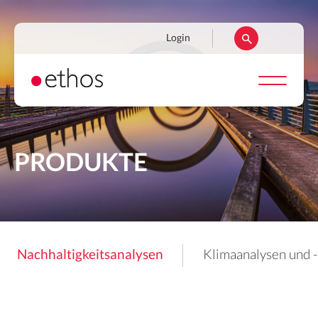
Direkt
zum
Navigation
Login
Inhalt
secondaire
PRODUKTE
Nachhaltigkeitsanalysen
Klimaanalysen und -