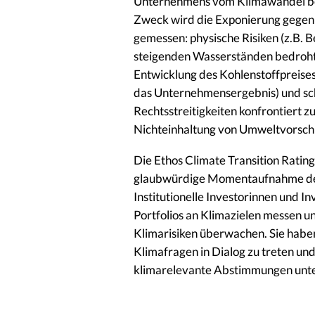
Unternehmens vom Klimawandel betr
Zweck wird die Exponierung gegenü
gemessen: physische Risiken (z.B. 
steigenden Wasserständen bedroht 
Entwicklung des Kohlenstoffpreises
das Unternehmensergebnis) und schl
Rechtsstreitigkeiten konfrontiert 
Nichteinhaltung von Umweltvorschr
Die Ethos Climate Transition Ratings
glaubwürdige Momentaufnahme der
Institutionelle Investorinnen und I
Portfolios an Klimazielen messen 
Klimarisiken überwachen. Sie habe
Klimafragen in Dialog zu treten un
klimarelevante Abstimmungen unter