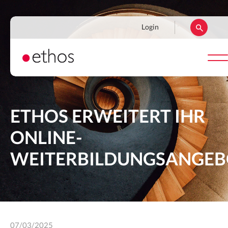
Direkt
zum
Navigation
Login
Inhalt
secondaire
ETHOS ERWEITERT IHR
ONLINE-
WEITERBILDUNGSANGEB
07/03/2025