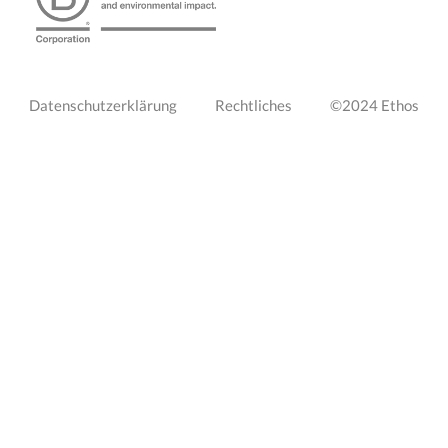
PIED
Datenschutzerklärung
Rechtliches
©2024 Ethos
DE
PAGE
DROITE