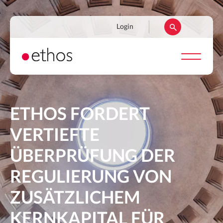
Direkt
zum
Navigation
Login
Inhalt
secondaire
ETHOS FORDERT
VERTIEFTE
ÜBERPRÜFUNG DER
REGULIERUNG VON
ZUSÄTZLICHEM
KERNKAPITAL FÜR