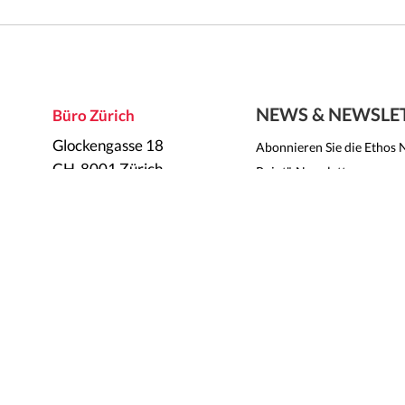
NEWS & NEWSLE
Büro Zürich
Glockengasse 18
Abonnieren Sie die Ethos 
CH-8001 Zürich
Point"-Newsletter, um uns
erhalten und auf dem Lauf
Abonnieren Sie die Et