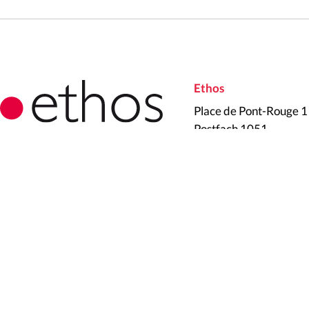
Ethos
Place de Pont-Rouge 1
Postfach 1051
CH-1211 Genf 26