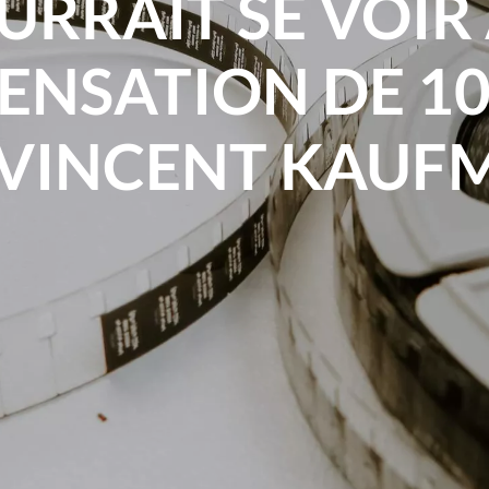
URRAIT SE VOI
NSATION DE 10
 VINCENT KAU