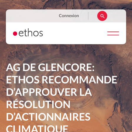
Aller
au
Navigation
Connexion
contenu
secondaire
principal
AG DE GLENCORE:
ETHOS RECOMMANDE
D’APPROUVER LA
RÉSOLUTION
D’ACTIONNAIRES
CLIMATIQUE