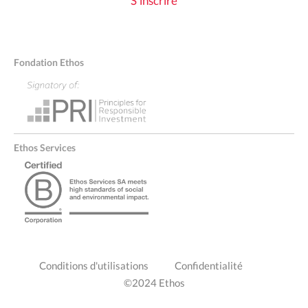
S'inscrire
Fondation Ethos
Ethos Services
PIED
Conditions d'utilisations
Confidentialité
DE
©2024 Ethos
PAGE