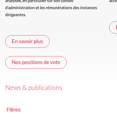
analysée, en particulier sur son conseil 
acti
d’administration et les rémunérations des instances 
dirigeantes.
En savoir plus
Nos positions de vote
News & publications
Filtres